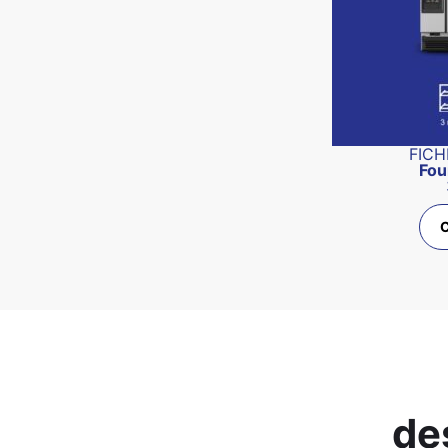
FICH
Fou
de