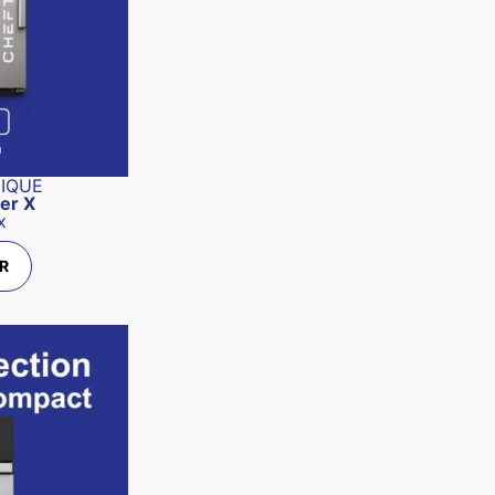
NIQUE
er X
x
R