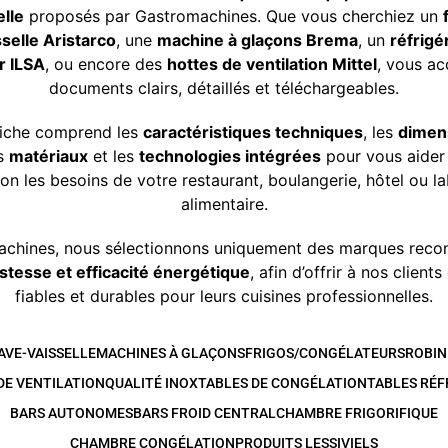
lle
proposés par Gastromachines. Que vous cherchiez un
sselle Aristarco
, une
machine à glaçons Brema
, un
réfrigé
r ILSA
, ou encore des
hottes de ventilation Mittel
, vous a
documents clairs, détaillés et téléchargeables.
iche comprend les
caractéristiques techniques
, les
dimen
es
matériaux
et les
technologies intégrées
pour vous aider 
on les besoins de votre restaurant, boulangerie, hôtel ou l
alimentaire.
chines, nous sélectionnons uniquement des marques recon
ustesse et efficacité énergétique
, afin d’offrir à nos client
fiables et durables pour leurs cuisines professionnelles.
AVE-VAISSELLE
MACHINES À GLAÇONS
FRIGOS/CONGÉLATEURS
ROBIN
DE VENTILATION
QUALITÉ INOX
TABLES DE CONGÉLATION
TABLES RÉF
BARS AUTONOMES
BARS FROID CENTRAL
CHAMBRE FRIGORIFIQUE
CHAMBRE CONGÉLATION
PRODUITS LESSIVIELS