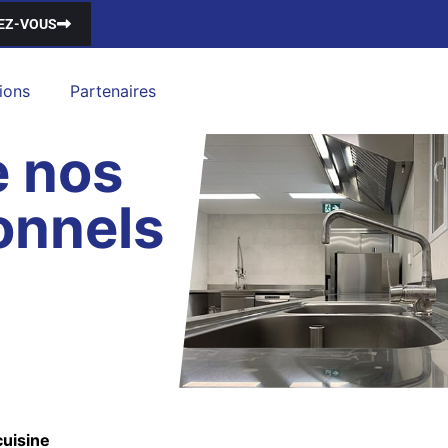
EZ-VOUS
ions
Partenaires
e nos
onnels
cuisine