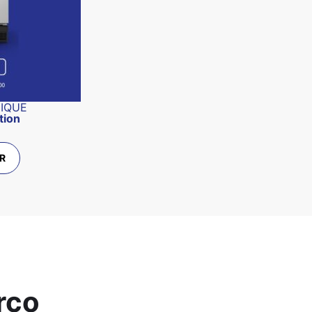
NIQUE
tion
R
rco