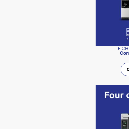
FICH
Com