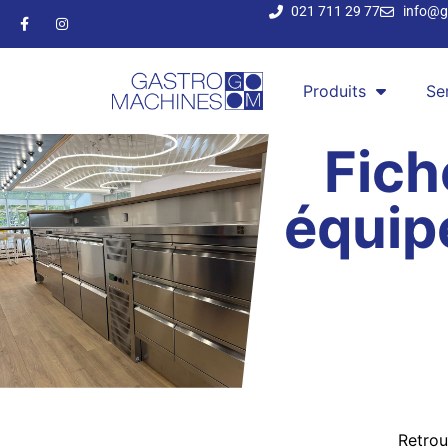
021 711 29 77
info@g
Produits
Se
Fich
équip
Retrou