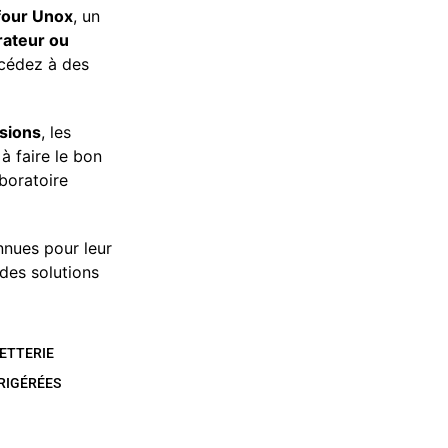
four Unox
, un
rateur ou
ccédez à des
sions
, les
à faire le bon
aboratoire
nues pour leur
s des solutions
ETTERIE
RIGÉRÉES