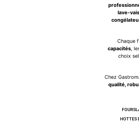
professionne
lave-vai
congélateu
Chaque f
capacités
, l
choix sel
Chez Gastroma
qualité, rob
FOURS
L
HOTTES 