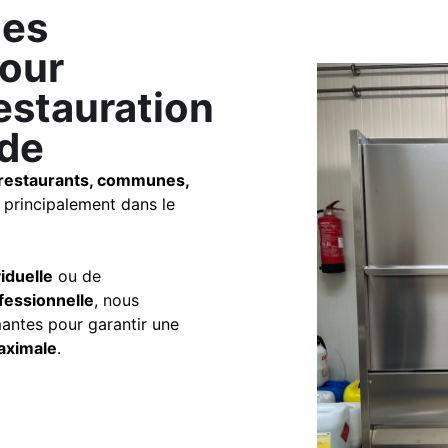
les
pour
restauration
nde
restaurants, communes,
principalement dans le
iduelle
ou de
fessionnelle
, nous
mantes pour garantir une
maximale
.