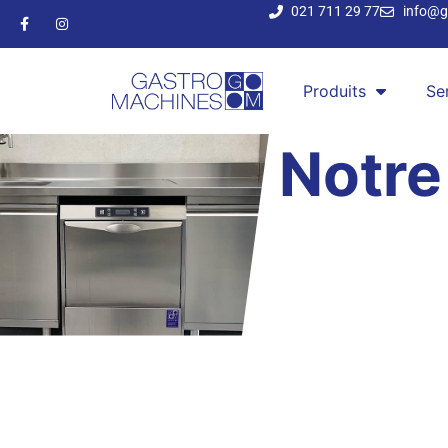
021 711 29 77
info@g
Produits
Se
Notr