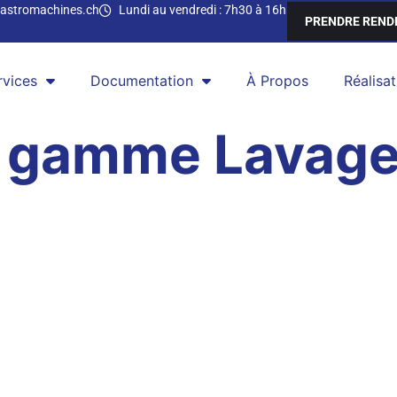
astromachines.ch
Lundi au vendredi : 7h30 à 16h
PRENDRE REND
rvices
Documentation
À Propos
Réalisat
e gamme Lavag